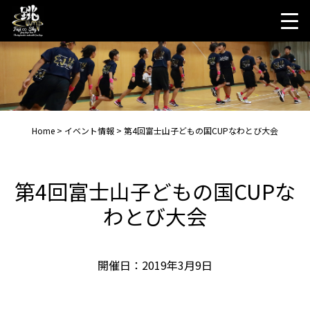
Skip
to
content
Home
>
イベント情報
>
第4回富士山子どもの国CUPなわとび大会
第4回富士山子どもの国CUPな
わとび大会
開催日：2019年3月9日