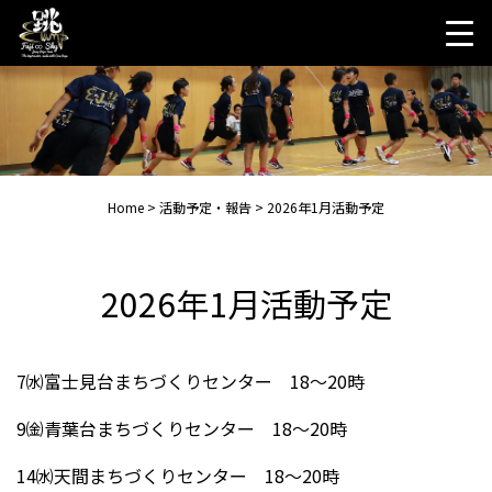
Skip
to
content
Home
>
活動予定・報告
>
2026年1月活動予定
2026年1月活動予定
7㈬富士見台まちづくりセンター 18〜20時
9㈮青葉台まちづくりセンター 18〜20時
14㈬天間まちづくりセンター 18〜20時